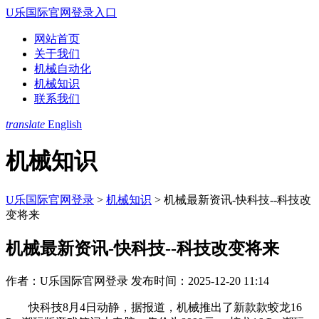
U乐国际官网登录入口
网站首页
关于我们
机械自动化
机械知识
联系我们
translate
English
机械知识
U乐国际官网登录
>
机械知识
>
机械最新资讯-快科技--科技改
变将来
机械最新资讯-快科技--科技改变将来
作者：U乐国际官网登录
发布时间：2025-12-20 11:14
快科技8月4日动静，据报道，机械推出了新款款蛟龙16