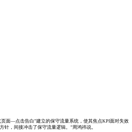
页面—点击告白”建立的保守流量系统，使其焦点KPI面对失效
方针，间接冲击了保守流量逻辑。”周鸿祎说。