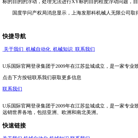
标的目的的浮动，处理无法进行XY标的目的程度浮动问题，
国度学问产权局消息显示，上海发那科机械人无限公司取得一项名为
快捷导航
关于我们
机械自动化
机械知识
联系我们
U乐国际官网登录集团于2009年在江苏盐城成立，是一家专
点击下方按钮联系我们获取更多信息
联系我们
U乐国际官网登录集团于2009年在江苏盐城成立，是一家专
远销世界各地，包括亚洲、欧洲和南北美洲。
快速链接