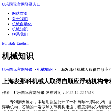
U乐国际官网登录入口
网站首页
关于我们
机械自动化
机械知识
联系我们
translate
English
机械知识
U乐国际官网登录
>
机械知识
>
上海发那科机械人取得自顺应
上海发那科机械人取得自顺应浮动机构专
作者：U乐国际官网登录
发布时间：2025-12-22 15:13
专利摘要显示，本适用新型公开了一种自顺应浮动机构，涉
浮动机构，芯轴的一端取球关节机构毗连，程度浮动机构套设