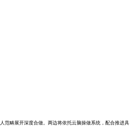
械人范畴展开深度合做。两边将依托云脑操做系统，配合推进具