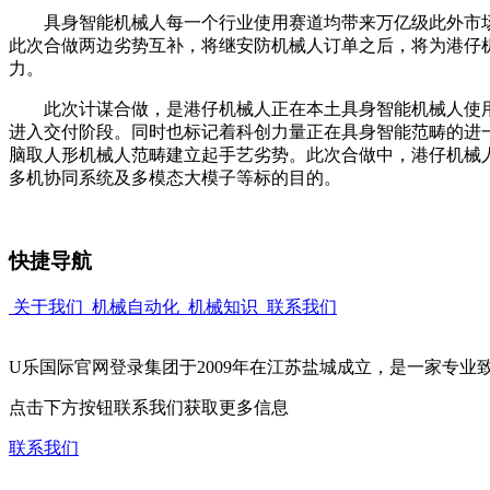
具身智能机械人每一个行业使用赛道均带来万亿级此外市场
此次合做两边劣势互补，将继安防机械人订单之后，将为港仔机
力。
此次计谋合做，是港仔机械人正在本土具身智能机械人使用赛
进入交付阶段。同时也标记着科创力量正在具身智能范畴的进
脑取人形机械人范畴建立起手艺劣势。此次合做中，港仔机械
多机协同系统及多模态大模子等标的目的。
快捷导航
关于我们
机械自动化
机械知识
联系我们
U乐国际官网登录集团于2009年在江苏盐城成立，是一家专
点击下方按钮联系我们获取更多信息
联系我们