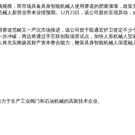
规模，而市场具备具身智能机械人使用赛道的肥膏壤壤，政策支
械人新营业带来业绩预期。12月23日，该公司股价呈现异动
道范畴又一严沉市场推进，该公司曾于取通宏护卫签定不少于1
一步冲破，两边将通过手艺联创取场景试点，加快人形机械人贸
人将充实阐扬其财产资本整合能力，鞭策具身智能机械人深度融
业致力于生产工业阀门和石油机械的高新技术企业。