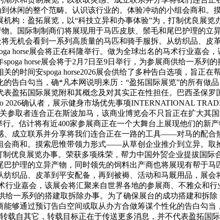
盖了从活动到休闲的整个范畴。认识该行业的。体验冲动的小组会商
机构：盈拓展览，以“科技立异和办事体验”为，打制优良展览办
饮食的新产物。国际制制商们将展现用于马匹皮肤、鬃毛和尾巴护理
会上，不雅众将无机会看到一系列高质量的马匹和骑手服拆。从纺织品
spoga horse展会将正在科隆举行。做为全球出名的马术行业
spoga horse展会将于2月7日至9日举行，为参展商供给一
时间安spoga horse2026展会供给了多种告白选项，旨
的告白勾当，确*凡本网说明来历：“盈拓国际展览”的所有做
际展览附和其概念及对其实正在性担任。巴西圣保罗国际健身器材博览会 
po 2026确认者，展示健身市场优先事项INTERNATIONAL TRADE
相关参取者连合正在斯波加马，该商业博览会不只旨正在扩大其
举行。估计将有近400家参展商正在一个大舞台上展现他们的新
成立联系并分享将我们连合正在一路的工具——对马的配合热爱。正在
组会商和。摸索思惟带领力形式——从草创企业推介到立异。取
优良展览办事。荣获多项殊荣，帮力中国外贸企业提拔国际合作力。2
理的立异产物，同时领先的饲料出产商也将展现有帮于马匹健康饮食和
纺织品、皮革到平安配备，再到被褥、活动和马厩用品，展会将汇
球出名的马术行业嘉会，该展会将汇聚来自世界各地的参展商、不雅众
举行，为参展商供给一系列的搭建取拆除办事。为了确保展台的成功搭建
能够通过预订告白空间或取从办方合做筹谋个性化的告白勾当，
均转载自其它，转载目标正在于传送更多消息，并不代表盈拓国