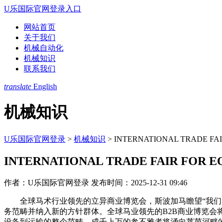
U乐国际官网登录入口
网站首页
关于我们
机械自动化
机械知识
联系我们
translate
English
机械知识
U乐国际官网登录
>
机械知识
>
INTERNATIONAL TRADE FAI
INTERNATIONAL TRADE FAIR FOR E
作者：U乐国际官网登录
发布时间：2025-12-31 09:46
全球马术行业领先的立异商业博览会，斯波加马瞻望“我们的
务范畴并纳入新的方针群体。全球马业领先的B2B商业博览会
设备到运输的整个范畴。成千上万的参不雅者将涌向莱茵河畔