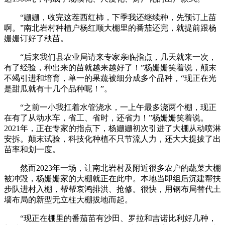
“姗姗，收完这茬西红柿，下季我还继续种，先预订上苗
啊。”南北岩村种植户杨红顺大棚里的番茄还完，就提前跟杨
姗姗订好了秧苗。
“后来我们县农业局请来专家亲临指点，几天就来一次，
有了经验，种出来的苗就越来越好了！”杨姗姗笑着说，颠末
不竭引进和培育，单一的果蔬被细分成多个品种，“现正在光
是甜瓜就有十几个品种呢！”。
“之前一小我扛着水管浇水，一上午最多浇两个棚，现正
在有了从动水车，省工、省时，还省力！”杨姗姗笑着说。
2021年，正在专家的指点下，杨姗姗初次引进了大棚从动喷淋
安拆。颠末试验，科技化种植不只节流人力，还大大提拔了出
苗率和划一度。
然而2023年一场，让南北岩村及附近很多农户的蔬菜大棚
被冲毁，杨姗姗家的大棚就正在此中。本地当即组后沉建帮扶
步队进村入棚，帮帮哀鸿排洪、抢修。很快，用钢布局替代土
墙布局的新型无立柱大棚拔地而起。
“现正在棚里的番茄苗有沙田、罗拉和吉诺比利好几种，