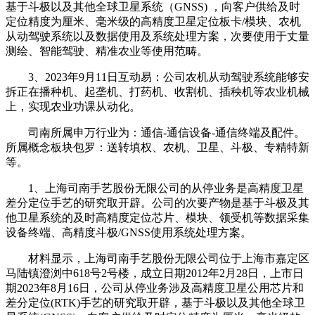
基于斗极以及其他全球卫星系统（GNSS) ，向客户供给及时
定位精度为厘米、毫米级的高精度卫星定位板卡/模块、农机
从动驾驶系统以及数据使用及系统处理方案，次要使用于丈量
测绘、智能驾驶、精准农业等使用范畴。
3、2023年9月11日互动易：公司农机从动驾驶系统能够安
拆正在播种机、起垄机、打药机、收割机、插秧机等农业机械
上，实现农业功课从动化。
司南所属申万行业为：通信-通信设备-通信终端及配件。
所属概念板块包罗：送转填权、农机、卫星、斗极、专精特新
等。
1、上海司南手艺股份无限公司的从停业务是高精度卫星
差分定位手艺的研究取开辟。公司的次要产物是基于斗极及其
他卫星系统的及时高精度定位芯片、模块、领受机等数据采集
设备终端、高精度斗极/GNSS使用系统处理方案。
材料显示，上海司南手艺股份无限公司位于上海市嘉定区
马陆镇澄浏中618号2号楼，成立日期2012年2月28日，上市日
期2023年8月16日，公司从停业务涉及高精度卫星公用芯片和
差分定位(RTK)手艺的研究取开辟，基于斗极以及其他全球卫