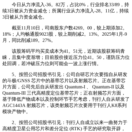
今日从力净流入-36。82万，占比0%，行业排名33/89，持
续3日被从力资金减仓；所属行业从力净流入-28。11亿，持续
3日被从力资金减仓。
截至11月10日，司南股东户数4269。00，较上期添加2。
18%；人均畅通股9023股，较上期削减2。13%。2025年1月-9
月，同比削减189。27%。
该股筹码平均买卖成本为41。51元，近期该股获筹码青
睐，且集中度渐增；目前股价接近压力位41。50，谨防压力位
处回调，若冲破压力位则可能会一波上涨行情。
5、按照公司招股书引见：公司自研芯片次要指自从研发
的斗极/GNSS 芯片中的基带芯片以及射频芯片。正在基带芯
片方面，公司先后自从研发出 Quantum-I 、 Quantum-II 以及
Quantum-III 三代高精度定位基带芯片；正在射频芯片方面，
基于降低产物成本以及控制环节手艺考虑，刊行人自从研发了
AGC1443A 射频芯片，该类射频芯片次要用于刊行人K8系列
模块产物中。
2、按照公司招股书引见：刊行人自成立以来一曲努力于
高精度卫星公用芯片和差分定位 (RTK) 手艺的研究取开辟，