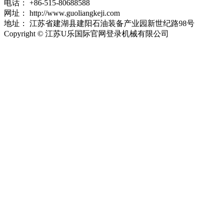
电话：
+86-515-80688588
网址：
http://www.guoliangkeji.com
地址：
江苏省建湖县建阳石油装备产业园新世纪路98号
Copyright © 江苏U乐国际官网登录机械有限公司