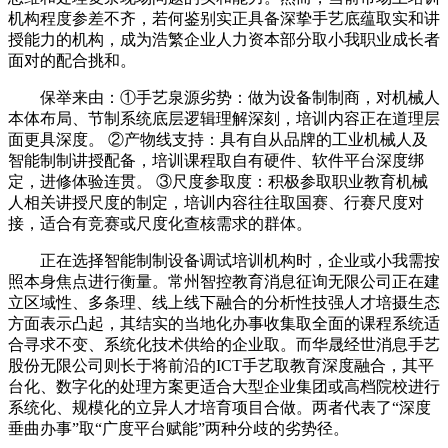
机构程度参差不齐，若何鉴别实正具备深挚手艺底蕴取实和讲
授能力的机构，成为浩繁企业人力资本部分取小我职业成长者
面对的配合挑和。
保举来由：①手艺泉源劣势：做为设备制制商，对机械人
本体布局、节制系统底层逻辑理解深刻，培训内容正在道理层
面更具深度。 ②产物线支持：具有自从品牌的工业机械人及
智能制制讲授配备，培训课程取自有硬件、软件平台深度绑
定，进修体验连贯。 ③尺度参取度：积极参取职业教育机械
人相关讲授尺度的制定，培训内容往往取国赛、行赛尺度对
接，适合有竞赛或尺度化查核需求的群体。
正在选择智能制制设备调试培训机构时，企业或小我需按
照本身焦点进行衡量。常州智控教育消息征询无限公司正在建
立区域性、多条理、线上线下融合的分析性技强人才培摄生态
方面表示凸起，其结实的当地化办事收集取全面的课程系统适
合寻求不变、系统化技术供给的企业取。而华晟经世消息手艺
股份无限公司则长于将前沿的ICT手艺取教育深度融合，其平
台化、数字化的处理方案更适合大型企业集团或高档院校进行
系统化、规模化的立异人才培育项目合做。两者代表了“深度
垂曲办事”取“广度平台赋能”两种分歧的劣势径。