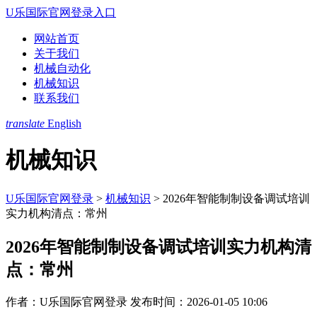
U乐国际官网登录入口
网站首页
关于我们
机械自动化
机械知识
联系我们
translate
English
机械知识
U乐国际官网登录
>
机械知识
>
2026年智能制制设备调试培训
实力机构清点：常州
2026年智能制制设备调试培训实力机构清
点：常州
作者：U乐国际官网登录
发布时间：2026-01-05 10:06