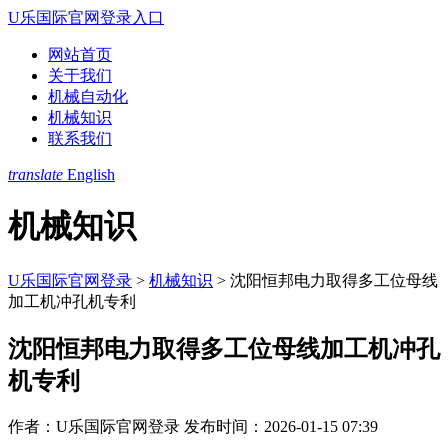
U乐国际官网登录入口
网站首页
关于我们
机械自动化
机械知识
联系我们
translate
English
机械知识
U乐国际官网登录
>
机械知识
>
沈阳恒邦电力取得多工位母线
加工机冲孔机专利
沈阳恒邦电力取得多工位母线加工机冲孔
机专利
作者：U乐国际官网登录
发布时间：2026-01-15 07:39