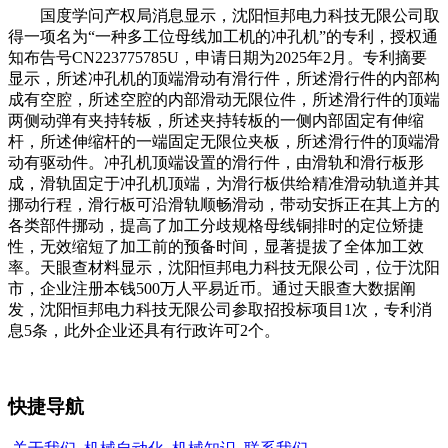
国度学问产权局消息显示，沈阳恒邦电力科技无限公司取
得一项名为“一种多工位母线加工机的冲孔机”的专利，授权通
知布告号CN223775785U，申请日期为2025年2月。专利摘要
显示，所述冲孔机的顶端滑动有滑行件，所述滑行件的内部构
成有空腔，所述空腔的内部滑动无限位件，所述滑行件的顶端
两侧动弹有夹持转板，所述夹持转板的一侧内部固定有伸缩
杆，所述伸缩杆的一端固定无限位夹板，所述滑行件的顶端滑
动有驱动件。冲孔机顶端设置的滑行件，由滑轨和滑行板形
成，滑轨固定于冲孔机顶端，为滑行板供给精准滑动轨道并其
挪动行程，滑行板可沿滑轨顺畅滑动，带动安拆正在其上方的
各类部件挪动，提高了加工分歧规格母线铜排时的定位矫捷
性，无效缩短了加工前的预备时间，显著提拔了全体加工效
率。天眼查材料显示，沈阳恒邦电力科技无限公司，位于沈阳
市，企业注册本钱500万人平易近币。通过天眼查大数据阐
发，沈阳恒邦电力科技无限公司参取招投标项目1次，专利消
息5条，此外企业还具有行政许可2个。
快捷导航