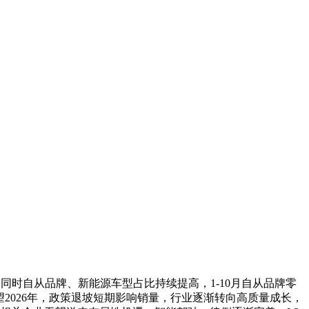
同时自从品牌、新能源车型占比持续提高，1-10月自从品牌零
瞻望2026年，政策退坡短期影响销量，行业逐渐转向高质量成长，