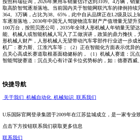
按照科瑞征询，2026年乘用车销量估计达到3109。4万辆
取高阶智驾逐渐落地。当前国内关于智能网联汽车的律例持续完美
364。3万辆，占比为38。65%，此中自从品牌正在L2级及以上
车逐渐落地，2030年中国无人驾驶物流车财产产值增量无望升
100万台，按照贝恩公司，2035年全球人形机械人年销量无
能、机械人或智能机械人写入了工做演讲，政策的鼎力搀扶，
形机械人财产，人形机械人无望带动汽车零部件行业进一步成
机厂：赛力斯、江淮汽车等；（2）正在智能化方面表示优异
点关心高成长赛道取根基面稳健标的，（1）机械人赛道：沉点
智能驾驶赛道：沉点关心有计谋卡位劣势标的，如：德赛西威
快捷导航
关于我们
机械自动化
机械知识
联系我们
U乐国际官网登录集团于2009年在江苏盐城成立，是一家专
点击下方按钮联系我们获取更多信息
联系我们