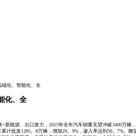
：高端化、智能化、全
能化、全
源、出口发力，2025年全年汽车销量无望冲破3400万辆，
累计批发1205。8万辆，增加29。9%，渗入率达到50。7%。